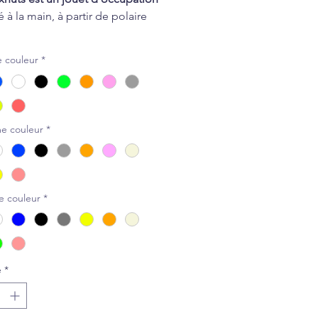
 à la main, à partir de polaire
our accueillir des friandises ou
 couleur
*
quettes entre ses franges, il
 naturellement
le flair
de ton
ar ailleurs, il est aussi très
e en tant que jouet à lancer et
e couleur
*
er.
ristiques :
le le flair et la réflexion
e couleur
*
atible avec friandises et
uettes de toutes tailles
orce votre complicité
ble en machine
é
*
le à emporter
our les chiens de toute taille.