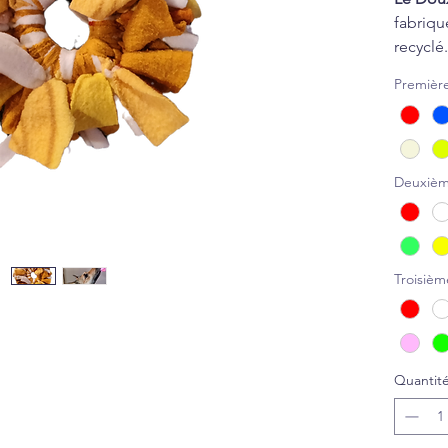
fabriqué
recyclé.
Conçu p
Première
des cro
stimule
chien. P
pratiqu
Deuxièm
rapport
Caracté
Stimu
Troisièm
Comp
croq
Renf
Lava
Quantit
Faci
Prévu p