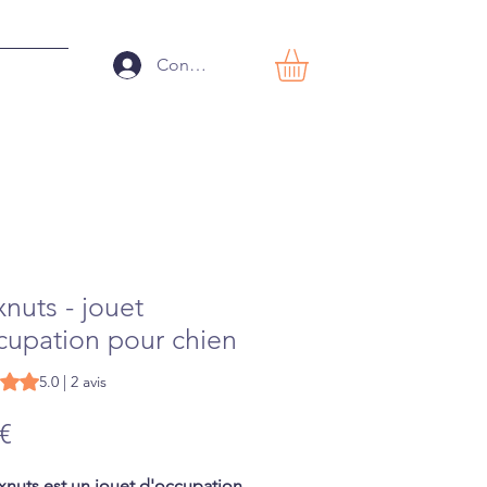
Connexion
nuts - jouet
cupation pour chien
est de 5.0 sur cinq étoiles selon 2 avis
5.0 | 2 avis
Prix
 €
nuts est un jouet d'occupation