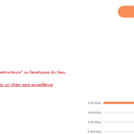
structeurs" ou fanatiques du tissu.
ec un chien sans surveillance
5 étoiles
4 étoiles
3 étoiles
2 étoiles