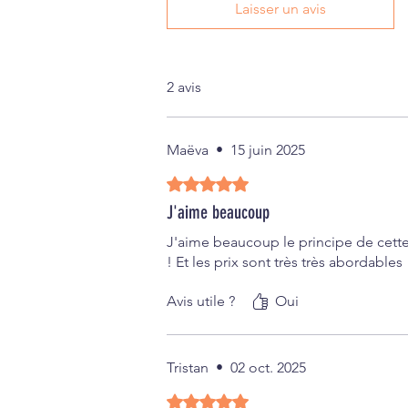
Laisser un avis
2 avis
Maëva
•
15 juin 2025
Noté 5 sur 5.
J'aime beaucoup
J'aime beaucoup le principe de cette
! Et les prix sont très très abordables 
Avis utile ?
Oui
Tristan
•
02 oct. 2025
Noté 5 sur 5.