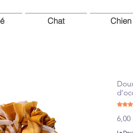
é
Chat
Chien
Doux
d'oc
La note 
6,00
Le Doux